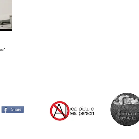
ce"
Share