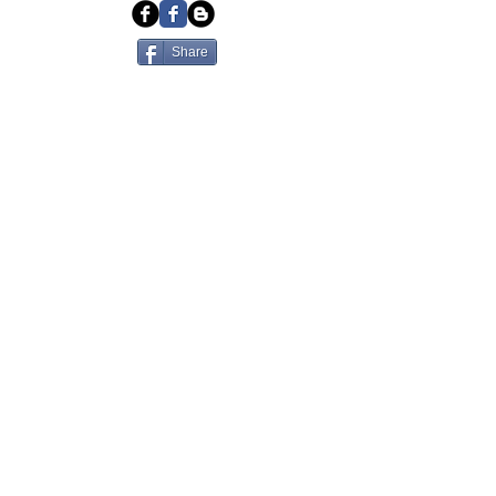
Share
Suscribete a
Julian Ochoa
Newsletter
Todas las fotografías de este sitio web
estan realizadas con procedimientos
analogicos (película, quimicos y papel
fotográficos tradicionales)
Julian Ochoa
© 2015